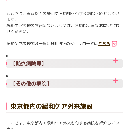
日本語
English
医療従事者の方へ
ここでは、東京都内の緩和ケア病棟を有する病院を紹介してい
한국어
简体中文
ます。
繁體中文
緩和ケア病棟の詳細につきましては、各病院に直接お問い合わ
リンク集
せください。
閉じる
緩和ケア病棟施設一覧印刷用PDFのダウンロードは
こちら
言語切替
【拠点病院等】
【その他の病院】
東京都内の緩和ケア外来施設
ここでは、東京都内の緩和ケア外来を有する病院を紹介してい
ます。