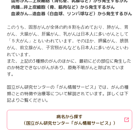
固形がん...上皮細胞（消化管、乳腺など）から発生するがん
日本語
English
肉腫...非上皮細胞（骨、筋肉など）から発生するがん
医療従事者の方へ
血液がん
...
造血器（白血球、リンパ球など）から発生するがん
한국어
简体中文
繁體中文
このうち、固形がんが全体の約８割を占めており、肺がん、胃
リンク集
がん、大腸がん、肝臓がん、乳がんは日本人に多いがんとして
「５大がん」ともいわれています。そのほか、膵臓がん、膀胱
閉じる
がん、前立腺がん、子宮頸がんなども日本人に多いがんといわ
言語切替
れています。
また、上記の3種類のがんのほかに、最初にどの部位に発生した
のか特定できないがんがあり、原発不明がんと呼ばれていま
す。
国立がん研究センターの「がん情報サービス」では、がんの種
類ごとの特徴や治療等について解説されています。詳しくは下
記よりご覧ください。
病名から探す
（国立がん研究センター「がん情報サービス」）