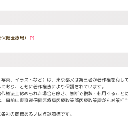
閉じる
閉じる
閉じる
都保健医療局）
、写真、イラストなど）は、東京都又は第三者が著作権を有し
しており、ともに著作権法により保護されています。
著作権法上認められた場合を除き、無断で複製・転用すること
は、事前に
東京都保健医療局医療政策部医療政策課がん対策担
に各社の商標あるいは登録商標です。