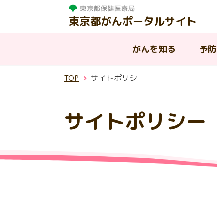
東京都がんポータルサイト
がんを知る
予防
TOP
サイトポリシー
がんを知る
相談する
治療する
支援・助成制度
東京都の取組
サイトポリシー
東
がんって何？
がんと診断されたら
病院を探す
はたらく世代の方への支援
東京都におけるがんの現状
が
が
が
都
温
慢性疾病を抱える子供と家族へ
AY
入
東
ピアサポート
小児がんについて
東京都がん診療連携協議会
の支援
ん
援
連
生殖機能（妊よう性）の温存に
その他の公的な支援制度
ア
ついて