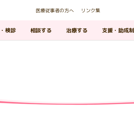
医療従事者の方へ
リンク集
・検診
相談する
治療する
支援・助成
京都若年がん患者等生殖機能
アピアランスケア支援事業
んの種類について
ん相談支援センター
んの治療法について
内のがん医療提供体制
がんの治療法について
AYA世代がん相談情報センタ
緩和ケア
東京都がん対策推進計画
存治療費助成事業
ィッグ購入費等助成）
A世代（15歳から39歳）のが
院中における教育に関する支
京都小児・AYA世代がん診療
小児・AYA世代がん患者の長
子育て中の患者及び家族へ
がん登録について
閉じる
について
携協議会
フォローアップ
援
がんの治療とリハビリテー
ピアランス（外見）ケア
閉じる
ン