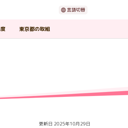
言語切替
日本語
English
制度
東京都の取組
한국어
简体中文
繁體中文
閉じる
（ウ
ー
動画でわかる「がん」のこと
がん患者団体・支援団体
在宅で療養したい
若年がん患者在宅療養支援事業
東京都がん対策推進協議会
期
の支
介護中の患者や家族が利用可能
セカンドオピニオン
東京都の広報物
な支援
ショ
がんの治療と口腔ケア
更新日 2025年10月29日