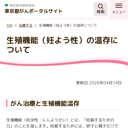
東京都がんポータルサイト
検索
メニュー
TOP
治療する
生殖機能（妊よう性）の温存について
がんを知る
生殖機能（妊よう性）の温存に
予防・検診
ついて
相談する
治療する
更新日 2026年04月14日
支援・助成制度
がん治療と生殖機能温存
東京都の取組
生殖機能（妊孕性：にんようせい）とは、「妊娠するための
力」のことを指します。妊娠するためには、卵子と精子だけで