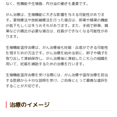
なく、性機能や生殖器、内分泌の働きも重要です。
日本語
English
医療従事者の方へ
한국어
简体中文
がん治療は、生殖機能に大きな影響を与える可能性がありま
す。薬物療法や放射線療法を行った場合は、卵巣や精巣の機能
繁體中文
リンク集
が低下もしくは失うおそれがあります。また、手術で卵巣、精
巣などの摘出が必要な場合は、妊娠ができなくなる可能性があ
閉じる
ります。
言語切替
生殖機能温存治療は、がん治療後も妊娠・出産ができる可能性
を残すための方法です。がん治療を始める前に、卵子や精子を
取り出して凍結保存し、がん治療後に凍結したこれらの組織を
用いて、妊娠を補助するための治療を行います。
生殖機能温存治療を受ける際には、がん治療や温存治療を担当
する医師から十分な説明を受け、ご自身にとって最善な選択を
することが大切です。
治療のイメージ