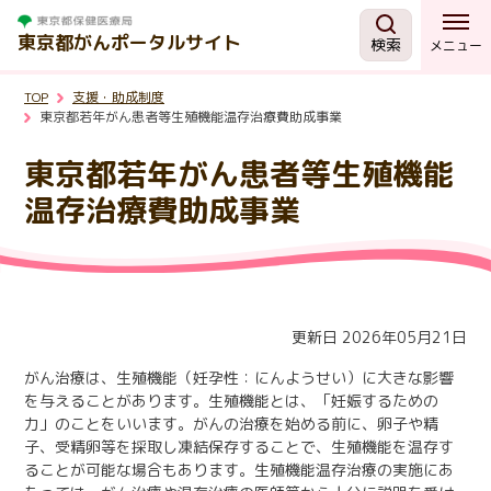
東京都がんポータルサイト
検索
メニュー
TOP
支援・助成制度
がんを知る
東京都若年がん患者等生殖機能温存治療費助成事業
東京都若年がん患者等生殖機能
予防・検診
温存治療費助成事業
相談する
治療する
更新日 2026年05月21日
がん治療は、生殖機能（妊孕性：にんようせい）に大きな影響
支援・助成制度
を与えることがあります。生殖機能とは、「妊娠するための
力」のことをいいます。がんの治療を始める前に、卵子や精
子、受精卵等を採取し凍結保存することで、生殖機能を温存す
東京都の取組
ることが可能な場合もあります。生殖機能温存治療の実施にあ