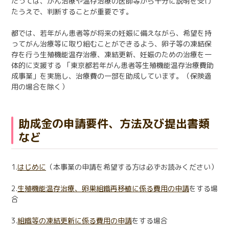
たっては、がん治療や温存治療の医師等から十分に説明を受け
日本語
English
たうえで、判断することが重要です。
医療従事者の方へ
한국어
简体中文
都では、若年がん患者等が将来の妊娠に備えながら、希望を持
ってがん治療等に取り組むことができるよう、卵子等の凍結保
繁體中文
リンク集
存を行う生殖機能温存治療、凍結更新、妊娠のための治療を一
体的に支援する 「東京都若年がん患者等生殖機能温存治療費助
閉じる
成事業」を実施し、治療費の一部を助成しています。（保険適
言語切替
用の場合を除く）
助成金の申請要件、方法及び提出書類
など
1.
はじめに
（本事業の申請を希望する方は必ずお読みください）
2.
生殖機能温存治療、卵巣組織再移植に係る費用の申請
をする場
合
3.
組織等の凍結更新に係る費用の申請
をする場合