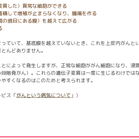
変異した）異常な細胞ができる
蓄積して増殖が止まらなくなり、腫瘍を作る
質の境目にある膜）を越えて広がる
る
まっていて、基底膜を越えていないとき、これを上皮内がんと
ほとんどありません。
ことによって発生しますが、正常な細胞ががん細胞になり、浸
多段階発がん）。これらの遺伝子変異は一度に生じるわけでは
りやすくなるのはこのためと考えられます。
ービス「
がんという病気について
」）