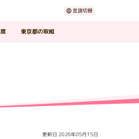
言語切替
日本語
English
制度
東京都の取組
한국어
简体中文
繁體中文
閉じる
（ウ
ー
動画でわかる「がん」のこと
がん患者団体・支援団体
在宅で療養したい
若年がん患者在宅療養支援事業
東京都がん対策推進協議会
期
の支
介護中の患者や家族が利用可能
セカンドオピニオン
東京都の広報物
な支援
ショ
がんの治療と口腔ケア
更新日 2026年05月15日