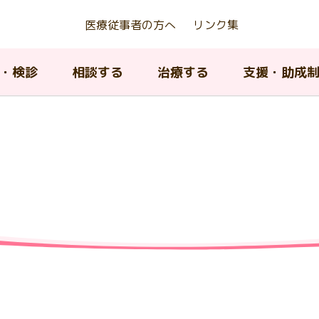
医療従事者の方へ
リンク集
・検診
相談する
治療する
支援・助成
京都若年がん患者等生殖機能
アピアランスケア支援事業
んの種類について
ん相談支援センター
んの治療法について
内のがん医療提供体制
がんの治療法について
AYA世代がん相談情報センタ
緩和ケア
東京都がん対策推進計画
存治療費助成事業
ィッグ購入費等助成）
A世代（15歳から39歳）のが
院中における教育に関する支
京都小児・AYA世代がん診療
小児・AYA世代がん患者の長
子育て中の患者及び家族へ
がん登録について
閉じる
について
携協議会
フォローアップ
援
がんの治療とリハビリテー
ピアランス（外見）ケア
閉じる
ン