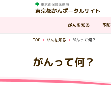
東京都がんポータルサイト
がんを知る
予防
TOP
がんを知る
がんって何？
がんを知る
相談する
治療する
支援・助成制度
東京都の取組
がんって何？
東
がんって何？
がんと診断されたら
病院を探す
はたらく世代の方への支援
東京都におけるがんの現状
が
が
が
都
温
慢性疾病を抱える子供と家族へ
AY
入
東
ピアサポート
小児がんについて
東京都がん診療連携協議会
の支援
ん
援
連
生殖機能（妊よう性）の温存に
その他の公的な支援制度
ア
ついて