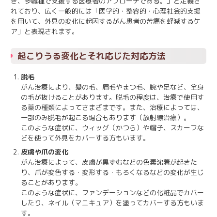
き、多職種で支援する医療者のアプローチである。」と定義さ
日本語
English
れており、広く一般的には「医学的・整容的・心理社会的支援
医療従事者の方へ
を用いて、外見の変化に起因するがん患者の苦痛を軽減するケ
한국어
简体中文
ア」と表現されます。
繁體中文
リンク集
起こりうる変化とそれ応じた対応方法
閉じる
脱毛
言語切替
がん治療により、髪の毛、眉毛やまつ毛、腕や足など、全身
の毛が抜けることがあります。脱毛の程度は、治療で使用す
る薬の種類によってさまざまです。また、治療によっては、
一部のみ脱毛が起こる場合もあります（放射線治療）。
このような症状に、ウィッグ（かつら）や帽子、スカーフな
どを使って外見をカバーする方もいます。
皮膚や爪の変化
がん治療によって、皮膚が黒ずむなどの色素沈着が起きた
り、爪が変色する・変形する・もろくなるなどの変化が生じ
ることがあります。
このような症状に、ファンデーションなどの化粧品でカバー
したり、ネイル（マニキュア）を塗ってカバーする方もいま
す。