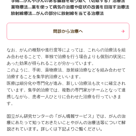
手術...がんやがんのある臓器を取り除く（切除する）治療法
日本語
English
薬物療法...薬を使って病気の治癒や症状の改善を目指す治療法
医療従事者の方へ
放射線療法
...
がんの部分に放射線を当てる治療法
한국어
简体中文
繁體中文
リンク集
問診から治療へ
閉じる
なお、がんの種類や進行度等によっては、これらの治療法を組
言語切替
み合わせることで、単独で治療を行う場合よりも個別の状況に
あった効果が得られることが分かっています。
このように、手術、薬物療法、放射線治療などを組み合わせて
治療することを集学的治療といいます。
医療は細分化や専門化が進み、新しい治療法も次々に確立され
ています。集学的治療では、複数の専門家がチームとなって連
携しながら、患者一人ひとりに合わせた治療を行っていきま
す。
国立がん研究センターの「がん情報サービス」では、がんの治
療にあたって知っておきたいことやがんの治療法等について解
説されています。詳しくは下記よりご覧ください。