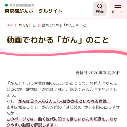
東京都がんポータルサイト
検索
メニュー
TOP
がんを知る
動画でわかる「がん」のこと
がんを知る
動画でわかる「がん」のこと
予防・検診
相談する
更新日 2026年06月26日
治療する
「がん」という言葉は聞いたことがあっても、なぜ人はがんに
なるのか、症状は？対策は？など、説明できる方は少ないでし
ょう。
支援・助成制度
でも、
がんは日本人の2人に1人はかかるといわれる病気。
まずは知ることで、がん対策の「はじめの1歩」を踏み出しませ
んか？
東京都の取組
このページでは、働く世代に知ってほしいがんの知識を、わか
りやすい動画で解説します！