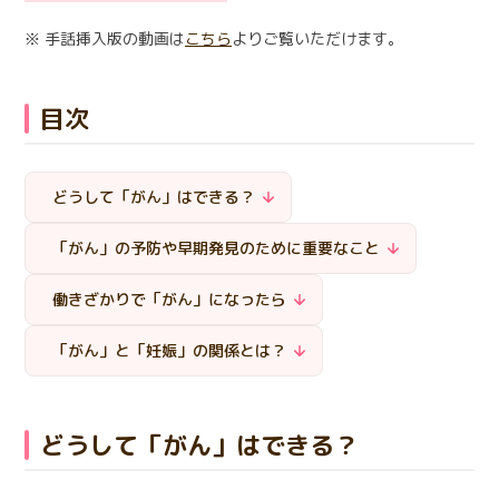
日本語
English
医療従事者の方へ
※ 手話挿入版の動画は
こちら
よりご覧いただけます。
한국어
简体中文
繁體中文
リンク集
目次
閉じる
言語切替
どうして「がん」は
できる？
「がん」の予防や
早期発見のために
重要なこと
働きざかりで
「がん」になったら
「がん」と「妊娠」
の関係とは？
どうして「がん」はできる？