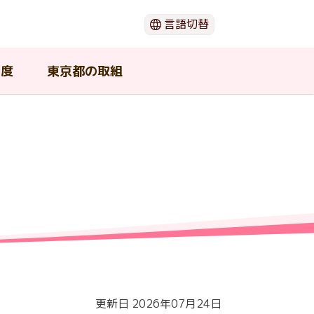
言語切替
日本語
English
制度
東京都の取組
한국어
简体中文
繁體中文
閉じる
（ウ
ー
動画でわかる「がん」のこと
がん患者団体・支援団体
在宅で療養したい
若年がん患者在宅療養支援事業
東京都がん対策推進協議会
期
の支
介護中の患者や家族が利用可能
セカンドオピニオン
東京都の広報物
な支援
ショ
がんの治療と口腔ケア
更新日 2026年07月24日