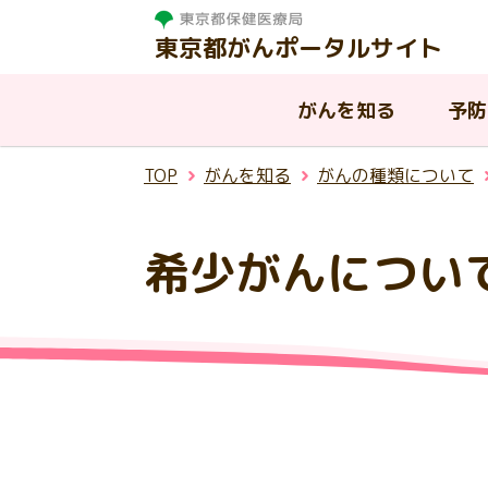
東京都がんポータルサイト
がんを知る
予防
TOP
がんを知る
がんの種類について
がんを知る
相談する
治療する
支援・助成制度
東京都の取組
希少がんについ
東
がんって何？
がんと診断されたら
病院を探す
はたらく世代の方への支援
東京都におけるがんの現状
が
が
が
都
温
慢性疾病を抱える子供と家族へ
AY
入
東
ピアサポート
小児がんについて
東京都がん診療連携協議会
の支援
ん
援
連
生殖機能（妊よう性）の温存に
その他の公的な支援制度
ア
ついて