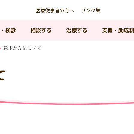
医療従事者の方へ
リンク集
・検診
相談する
治療する
支援・助成
希少がんについて
て
京都若年がん患者等生殖機能
アピアランスケア支援事業
んの種類について
ん相談支援センター
んの治療法について
内のがん医療提供体制
がんの治療法について
AYA世代がん相談情報センタ
緩和ケア
東京都がん対策推進計画
存治療費助成事業
ィッグ購入費等助成）
A世代（15歳から39歳）のが
院中における教育に関する支
京都小児・AYA世代がん診療
小児・AYA世代がん患者の長
子育て中の患者及び家族へ
がん登録について
閉じる
について
携協議会
フォローアップ
援
がんの治療とリハビリテー
ピアランス（外見）ケア
閉じる
ン