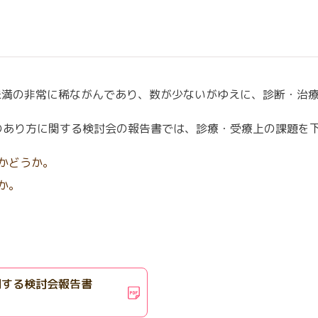
閉じる
閉じる
閉じる
未満の非常に稀ながんであり、数が少ないがゆえに、診断・治
のあり方に関する検討会の報告書では、診療・受療上の課題を
かどうか。
か。
関する検討会報告書
）