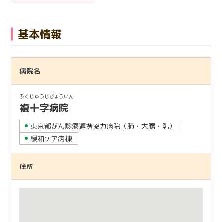
日本語
English
医療従事者の方へ
한국어
简体中文
基本情報
繁體中文
リンク集
閉じる
病院名
言語切替
ふくじゅうじびょういん
複十字病院
東京都がん診療連携協力病院（肺・大腸・乳）
緩和ケア病棟
住所