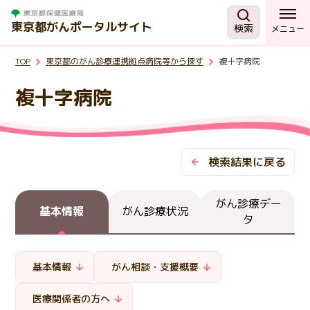
東京都がんポータルサイト
検索
メニュー
TOP
東京都のがん診療連携拠点病院等から探す
複十字病院
がんを知る
複十字病院
予防・検診
相談する
検索結果に戻る
治療する
がん診療デー
基本情報
がん診療状況
タ
支援・助成制度
基本情報
がん相談・支援概要
東京都の取組
医療関係者の方へ