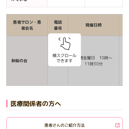
患者サロン・患
電話
開催日時
者会名
番号
毎週金曜日 10時～
秋桜の会
-
co
11時30分
医療関係者の方へ
患者さんのご紹介方法