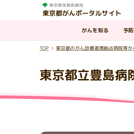
東京都がんポータルサイト
がんを知る
予防
TOP
東京都のがん診療連携拠点病院等か
がんを知る
相談する
治療する
支援・助成制度
東京都の取組
東京都立豊島病
東
がんって何？
がんと診断されたら
病院を探す
はたらく世代の方への支援
東京都におけるがんの現状
が
が
が
都
温
慢性疾病を抱える子供と家族へ
AY
入
東
ピアサポート
小児がんについて
東京都がん診療連携協議会
の支援
ん
援
連
生殖機能（妊よう性）の温存に
その他の公的な支援制度
ア
ついて