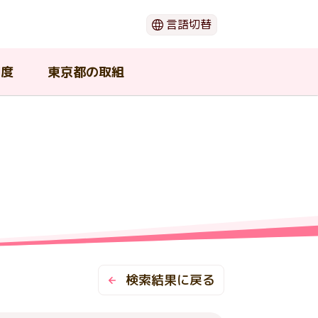
言語切替
日本語
English
制度
東京都の取組
한국어
简体中文
繁體中文
閉じる
（ウ
ー
動画でわかる「がん」のこと
がん患者団体・支援団体
在宅で療養したい
若年がん患者在宅療養支援事業
東京都がん対策推進協議会
期
の支
介護中の患者や家族が利用可能
セカンドオピニオン
東京都の広報物
な支援
検索結果に戻る
ショ
がんの治療と口腔ケア