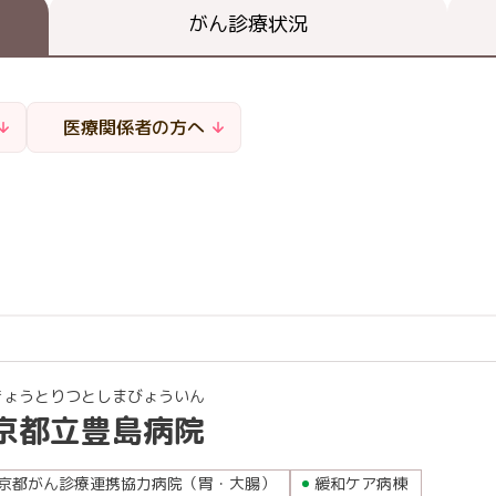
閉じる
がん診療状況
閉じる
閉じる
医療関係者の方へ
きょうとりつとしまびょういん
京都立豊島病院
京都がん診療連携協力病院（胃・大腸）
緩和ケア病棟