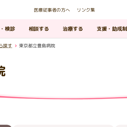
医療従事者の方へ
リンク集
・検診
相談する
治療する
支援・助成
ら探す
東京都立豊島病院
院
京都若年がん患者等生殖機能
アピアランスケア支援事業
んの種類について
ん相談支援センター
んの治療法について
内のがん医療提供体制
がんの治療法について
AYA世代がん相談情報センタ
緩和ケア
東京都がん対策推進計画
存治療費助成事業
ィッグ購入費等助成）
A世代（15歳から39歳）のが
院中における教育に関する支
京都小児・AYA世代がん診療
小児・AYA世代がん患者の長
子育て中の患者及び家族へ
がん登録について
閉じる
について
携協議会
フォローアップ
援
がんの治療とリハビリテー
ピアランス（外見）ケア
閉じる
ン