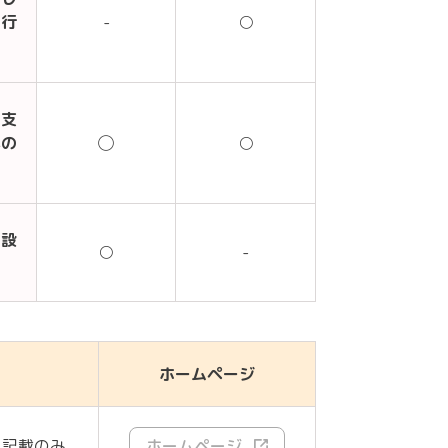
り行
-
○
る支
への
◯
○
を設
○
-
ホームページ
ト記載のみ
ホームページ