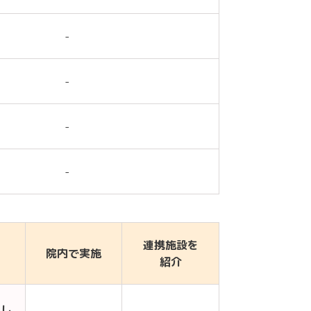
-
-
-
-
連携施設を
院内で実施
紹介
もし