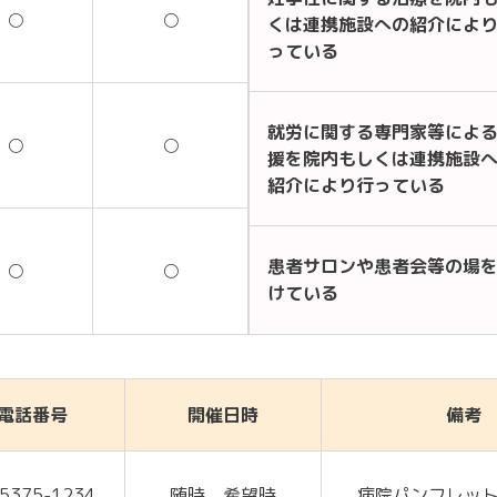
○
○
くは連携施設への紹介によ
っている
就労に関する専門家等によ
○
○
援を院内もしくは連携施設
紹介により行っている
患者サロンや患者会等の場
○
○
けている
電話番号
開催日時
備考
5375-1234
随時 希望時
病院パンフレッ