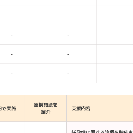
-
-
-
-
-
-
-
-
連携施設を
内で実施
支援内容
紹介
妊孕性に関する治療を院内