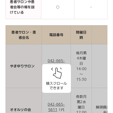
患者サロンや患
者会等の場を設
○
-
けている
患者サロン・患
開催日
電話番号
者会名
時
毎月第
4木曜
042-665-
日
やまゆりサロン
5611
（代
14:00
表）
～
15:30
奇数月
第2水
042-665-
曜日
喉頭摘出
オオルリの会
5611
（代
17:00
手術