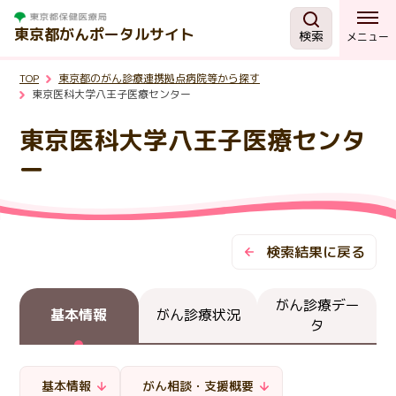
東京都がんポータルサイト
検索
メニュー
TOP
東京都のがん診療連携拠点病院等から探す
がんを知る
東京医科大学八王子医療センター
東京医科大学八王子医療センタ
予防・検診
ー
相談する
検索結果に戻る
治療する
がん診療デー
支援・助成制度
基本情報
がん診療状況
タ
東京都の取組
基本情報
がん相談・支援概要