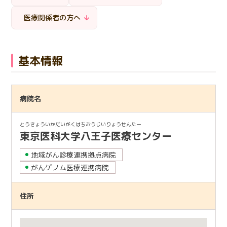
日本語
English
医療従事者の方へ
医療関係者の方へ
한국어
简体中文
繁體中文
リンク集
基本情報
閉じる
言語切替
病院名
とうきょういかだいがくはちおうじいりょうせんたー
東京医科大学八王子医療センター
地域がん診療連携拠点病院
がんゲノム医療連携病院
住所