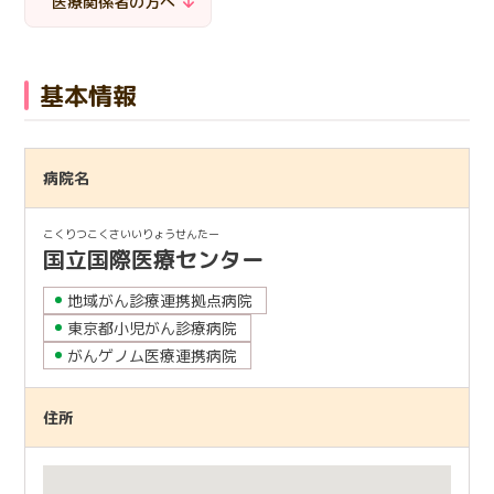
医療関係者の方へ
日本語
English
医療従事者の方へ
한국어
简体中文
基本情報
繁體中文
リンク集
閉じる
病院名
言語切替
こくりつこくさいいりょうせんたー
国立国際医療センター
地域がん診療連携拠点病院
東京都小児がん診療病院
がんゲノム医療連携病院
住所