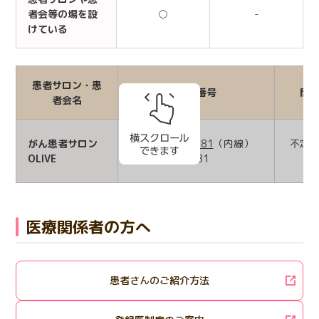
者会等の場を設
○
-
けている
患者サロン・患
電話番号
開
者会名
がん患者サロン
03-3202-7181
（内線）
不定
OLIVE
2081
医療関係者の方へ
患者さんのご紹介方法