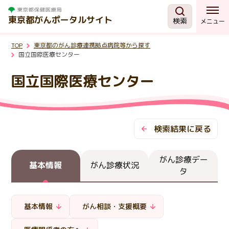
東京都がんポータルサイト
検索
メニュー
TOP
東京都のがん診療連携拠点病院等から探す
がんを知る
国立国際医療センター
国立国際医療センター
予防・検診
相談する
検索結果に戻る
治療する
がん診療デー
基本情報
がん診療状況
タ
支援・助成制度
基本情報
がん相談・支援概要
東京都の取組