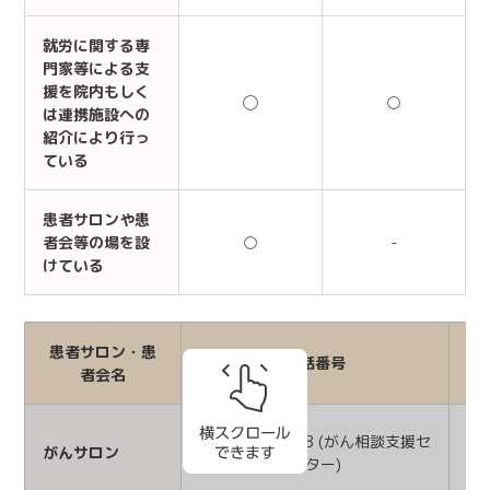
就労に関する専
門家等による支
援を院内もしく
◯
○
は連携施設への
紹介により行っ
ている
患者サロンや患
者会等の場を設
○
-
けている
患者サロン・患
電話番号
者会名
042ｰ202-8578 (がん相談支援セ
不
がんサロン
ンター)