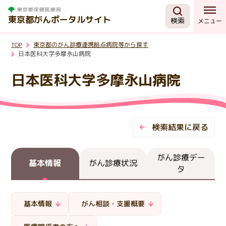
東京都がんポータルサイト
検索
メニュー
TOP
東京都のがん診療連携拠点病院等から探す
がんを知る
日本医科大学多摩永山病院
日本医科大学多摩永山病院
予防・検診
相談する
検索結果に戻る
治療する
がん診療デー
基本情報
がん診療状況
タ
支援・助成制度
基本情報
がん相談・支援概要
東京都の取組