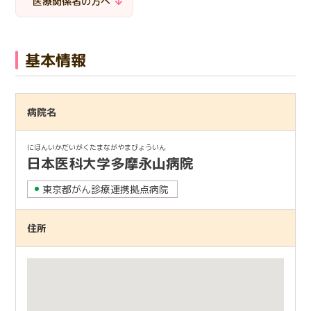
医療関係者の方へ
日本語
English
医療従事者の方へ
한국어
简体中文
基本情報
繁體中文
リンク集
閉じる
病院名
言語切替
にほんいかだいがくたまながやまびょういん
日本医科大学多摩永山病院
東京都がん診療連携拠点病院
住所