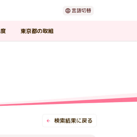
言語切替
日本語
English
制度
東京都の取組
한국어
简体中文
繁體中文
閉じる
（ウ
ー
動画でわかる「がん」のこと
がん患者団体・支援団体
在宅で療養したい
若年がん患者在宅療養支援事業
東京都がん対策推進協議会
期
の支
介護中の患者や家族が利用可能
セカンドオピニオン
東京都の広報物
な支援
検索結果に戻る
ショ
がんの治療と口腔ケア