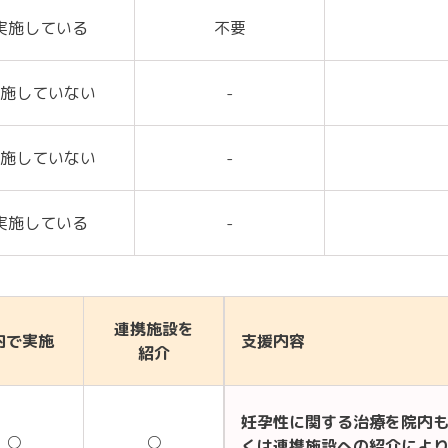
実施している
不要
施していない
-
施していない
-
実施している
-
連携施設を
内で実施
支援内容
紹介
妊孕性に関する治療を院内
○
○
くは連携施設への紹介によ