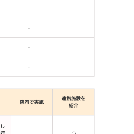
-
-
-
-
連携施設を
院内で実施
紹介
もし
り行
-
○