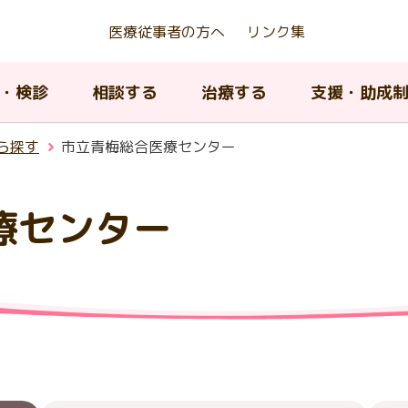
医療従事者の方へ
リンク集
・検診
相談する
治療する
支援・助成
ら探す
市立青梅総合医療センター
療センター
京都若年がん患者等生殖機能
アピアランスケア支援事業
んの種類について
ん相談支援センター
んの治療法について
内のがん医療提供体制
がんの治療法について
AYA世代がん相談情報センタ
緩和ケア
東京都がん対策推進計画
存治療費助成事業
ィッグ購入費等助成）
A世代（15歳から39歳）のが
院中における教育に関する支
京都小児・AYA世代がん診療
小児・AYA世代がん患者の長
子育て中の患者及び家族へ
がん登録について
閉じる
について
携協議会
フォローアップ
援
がんの治療とリハビリテー
ピアランス（外見）ケア
閉じる
ン