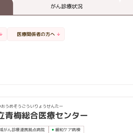
閉じる
がん診療状況
閉じる
閉じる
医療関係者の方へ
つおうめそうごういりょうせんたー
立青梅総合医療センター
域がん診療連携拠点病院
緩和ケア病棟