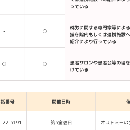
っている
就労に関する専門家等によ
-
○
援を院内もしくは連携施設
紹介により行っている
患者サロンや患者会等の場
○
○
けている
電話番号
開催日時
-22-3191
第3金曜日
オストミーの