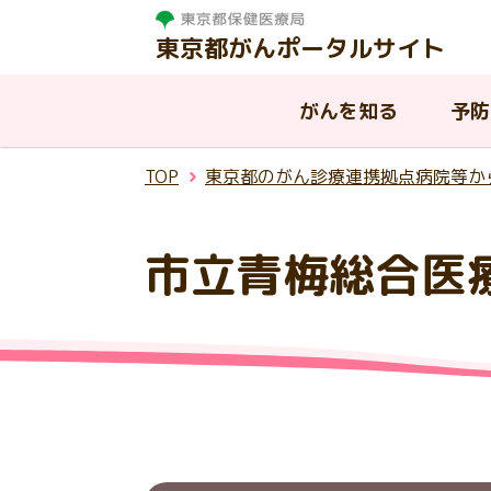
東京都がんポータルサイト
がんを知る
予防
TOP
東京都のがん診療連携拠点病院等か
がんを知る
相談する
治療する
支援・助成制度
東京都の取組
市立青梅総合医
東
がんって何？
がんと診断されたら
病院を探す
はたらく世代の方への支援
東京都におけるがんの現状
が
が
が
都
温
慢性疾病を抱える子供と家族へ
AY
入
東
ピアサポート
小児がんについて
東京都がん診療連携協議会
の支援
ん
援
連
生殖機能（妊よう性）の温存に
その他の公的な支援制度
ア
ついて