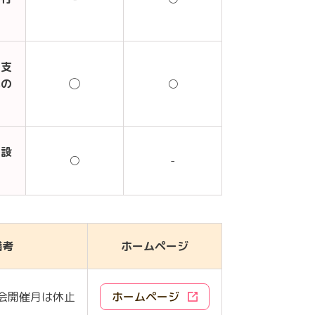
る支
への
◯
○
を設
○
-
備考
ホームページ
会開催月は休止
ホームページ