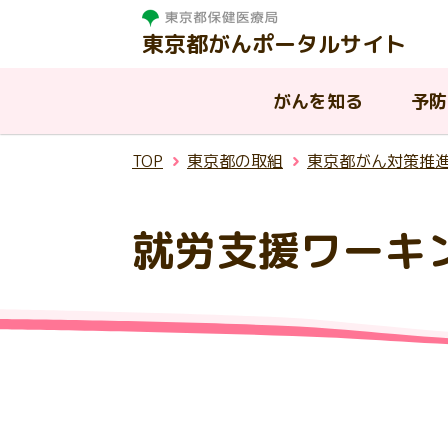
東京都がんポータルサイト
がんを知る
予防
TOP
東京都の取組
東京都がん対策推
がんを知る
相談する
治療する
支援・助成制度
東京都の取組
就労支援ワーキ
東
がんって何？
がんと診断されたら
病院を探す
はたらく世代の方への支援
東京都におけるがんの現状
が
が
が
都
温
慢性疾病を抱える子供と家族へ
AY
入
東
ピアサポート
小児がんについて
東京都がん診療連携協議会
の支援
ん
援
連
生殖機能（妊よう性）の温存に
その他の公的な支援制度
ア
ついて