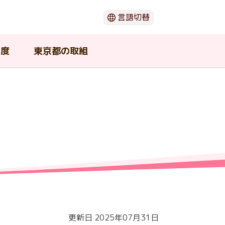
言語切替
日本語
English
制度
東京都の取組
한국어
简体中文
繁體中文
閉じる
（ウ
ー
動画でわかる「がん」のこと
がん患者団体・支援団体
在宅で療養したい
若年がん患者在宅療養支援事業
東京都がん対策推進協議会
期
の支
介護中の患者や家族が利用可能
セカンドオピニオン
東京都の広報物
な支援
ショ
がんの治療と口腔ケア
更新日 2025年07月31日