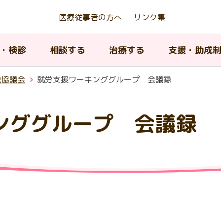
医療従事者の方へ
リンク集
・検診
相談する
治療する
支援・助成
進協議会
就労支援ワーキンググループ 会議録
ンググループ 会議録
京都若年がん患者等生殖機能
アピアランスケア支援事業
んの種類について
ん相談支援センター
んの治療法について
内のがん医療提供体制
がんの治療法について
AYA世代がん相談情報センタ
緩和ケア
東京都がん対策推進計画
存治療費助成事業
ィッグ購入費等助成）
A世代（15歳から39歳）のが
院中における教育に関する支
京都小児・AYA世代がん診療
小児・AYA世代がん患者の長
子育て中の患者及び家族へ
がん登録について
閉じる
について
携協議会
フォローアップ
援
がんの治療とリハビリテー
ピアランス（外見）ケア
閉じる
ン