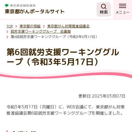
東京都がんポータルサイト
検索
メニュー
TOP
東京都の取組
東京都がん対策推進協議会
がんを知る
就労支援ワーキンググループ 会議録
第6回就労支援ワーキンググループ（令和3年5月17日）
予防・検診
第6回就労支援ワーキンググル
ープ（令和3年5月17日）
相談する
治療する
更新日 2025年03月07日
支援・助成制度
令和3年5月17日（月曜日）に、WEB会議にて、東京都がん対策
推進協議会第6回就労支援ワーキンググループを開催しました。
東京都の取組