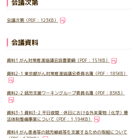
会議次第
日本語
English
医療従事者の方へ
한국어
简体中文
会議次第（PDF：123KB）
繁體中文
リンク集
会議資料
閉じる
言語切替
資料1 がん対策推進協議会設置要綱（PDF：151KB）
資料2-1 東京都がん対策推進協議会委員名簿（PDF：185KB）
資料2-2 就労支援ワーキングループ委員名簿（PDF：83KB）
資料3-1 資料3-2 平日夜間・休日における外来薬物（化学）療
法体制整備事業について（PDF：1,194KB）
資料4 がん患者等の就労継続等を支援するための取組について