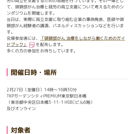
労の両立を支援するための取組を行っています。その一環とし
日本語
English
て、頭頸部がん治療と就労の両立支援について考えるためのシ
医療従事者の方へ
ンポジウムを開催します。
한국어
简体中文
当日は、実際に両立支援に取り組む企業の事例発表、医師や頭
頸部がん経験者の講演、パネルディスカッションなどを行いま
繁體中文
リンク集
す。
会場参加者には、
「頭頸部がん 治療をしながら働くためのガイ
閉じる
ドブック」
を配布します。
言語切替
多くの方の参加をお待ちしています。
開催日時・場所
2
月
27
日（金曜日）
14
時～
16
時
30
分
TKPガーデンシティPREMIUM東京駅日本橋
（東京都中央区日本橋3-11-1 HSBCビル6階）
及びオンライン
対象者