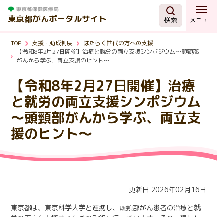
東京都がんポータルサイト
検索
メニュー
TOP
支援・助成制度
はたらく世代の方への支援
がんを知る
【令和8年2月27日開催】治療と就労の両立支援シンポジウム～頭頸部
がんから学ぶ、両立支援のヒント～
予防・検診
【令和8年2月27日開催】治療
と就労の両立支援シンポジウム
相談する
～頭頸部がんから学ぶ、両立支
援のヒント～
治療する
支援・助成制度
更新日 2026年02月16日
東京都の取組
東京都は、東京科学大学と連携し、頭頸部がん患者の治療と就