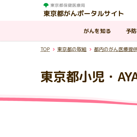
東京都がんポータルサイト
がんを知る
予防
TOP
東京都の取組
都内のがん医療提
がんを知る
相談する
治療する
支援・助成制度
東京都の取組
東京都小児・A
東
がんって何？
がんと診断されたら
病院を探す
はたらく世代の方への支援
東京都におけるがんの現状
が
が
が
都
温
慢性疾病を抱える子供と家族へ
AY
入
東
ピアサポート
小児がんについて
東京都がん診療連携協議会
の支援
ん
援
連
生殖機能（妊よう性）の温存に
その他の公的な支援制度
ア
ついて