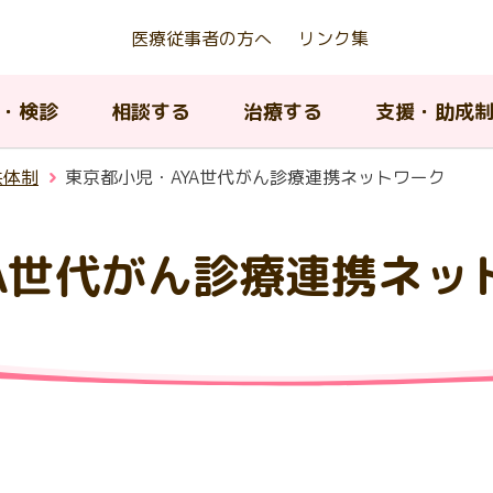
医療従事者の方へ
リンク集
・検診
相談する
治療する
支援・助成
供体制
東京都小児・AYA世代がん診療連携ネットワーク
YA世代がん診療連携ネッ
京都若年がん患者等生殖機能
アピアランスケア支援事業
んの種類について
ん相談支援センター
んの治療法について
内のがん医療提供体制
がんの治療法について
AYA世代がん相談情報センタ
緩和ケア
東京都がん対策推進計画
存治療費助成事業
ィッグ購入費等助成）
A世代（15歳から39歳）のが
院中における教育に関する支
京都小児・AYA世代がん診療
小児・AYA世代がん患者の長
子育て中の患者及び家族へ
がん登録について
閉じる
について
携協議会
フォローアップ
援
がんの治療とリハビリテー
ピアランス（外見）ケア
閉じる
ン