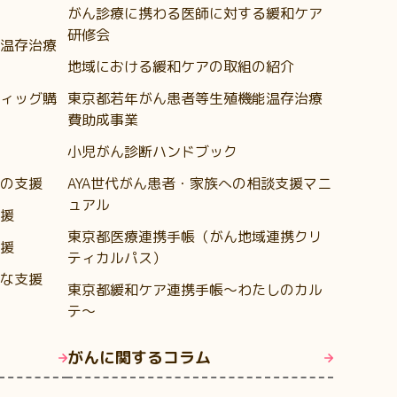
がん診療に携わる医師に対する緩和ケア
研修会
温存治療
地域における緩和ケアの取組の紹介
ィッグ購
東京都若年がん患者等生殖機能温存治療
費助成事業
小児がん診断ハンドブック
の支援
AYA世代がん患者・家族への相談支援マニ
ュアル
援
東京都医療連携手帳（がん地域連携クリ
援
ティカルパス）
な支援
東京都緩和ケア連携手帳～わたしのカル
テ～
がんに関するコラム