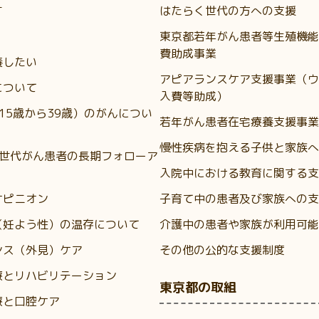
す
はたらく世代の方への支援
東京都若年がん患者等生殖機能
費助成事業
養したい
アピアランスケア支援事業（ウ
について
入費等助成）
（15歳から39歳）のがんについ
若年がん患者在宅療養支援事業
慢性疾病を抱える子供と家族へ
A世代がん患者の長期フォローア
入院中における教育に関する支
オピニオン
子育て中の患者及び家族への支
（妊よう性）の温存について
介護中の患者や家族が利用可能
ンス（外見）ケア
その他の公的な支援制度
療とリハビリテーション
東京都の取組
療と口腔ケア