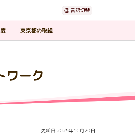
言語切替
日本語
English
制度
東京都の取組
한국어
简体中文
繁體中文
閉じる
トワーク
（ウ
ー
動画でわかる「がん」のこと
がん患者団体・支援団体
在宅で療養したい
若年がん患者在宅療養支援事業
東京都がん対策推進協議会
期
の支
介護中の患者や家族が利用可能
セカンドオピニオン
東京都の広報物
な支援
ショ
がんの治療と口腔ケア
更新日 2025年10月20日