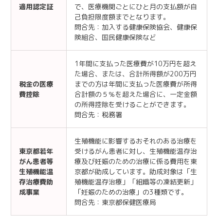
適用認定証
で、医療機関ごとにひと月の支払額が自
己負担限度額までとなります。
問合先：加入する健康保険協会、健康保
険組合、国民健康保険など
1年間に支払った医療費が10万円を超え
た場合、または、合計所得額が200万円
税金の医療
までの方は年間に支払った医療費が所得
費控除
合計額の５％を超えた場合に、一定金額
の所得控除を受けることができます。
問合先：税務署
生殖機能に影響するおそれのある治療を
東京都若年
受けるがん患者に対し、生殖機能温存治
がん患者等
療及び妊娠のための治療に係る費用を東
生殖機能温
京都が助成しています。助成対象は「生
存治療費助
殖機能温存治療」「組織等の凍結更新」
成事業
「妊娠のための治療」の3種類です。
問合先：東京都保健医療局