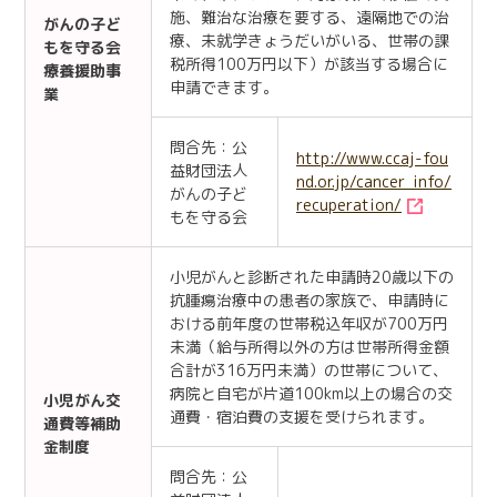
施、難治な治療を要する、遠隔地での治
がんの子ど
療、未就学きょうだいがいる、世帯の課
もを守る会
税所得100万円以下）が該当する場合に
療養援助事
申請できます。
業
問合先：公
http://www.ccaj-fou
益財団法人
nd.or.jp/cancer_info/
がんの子ど
recuperation/
もを守る会
小児がんと診断された申請時20歳以下の
抗腫瘍治療中の患者の家族で、申請時に
おける前年度の世帯税込年収が700万円
未満（給与所得以外の方は世帯所得金額
合計が316万円未満）の世帯について、
病院と自宅が片道100km以上の場合の交
小児がん交
通費・宿泊費の支援を受けられます。
通費等補助
金制度
問合先：公