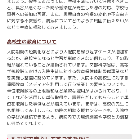
ましょう。復学にあたっては、学校生活において注意すべきこ
と、具合が悪くなった時や感染症が発生した際の対応、学校行
事等への参加の可否、また、患児自身の容姿の変化や不自由さ
に対する不安感や、病気についてどのように周囲に伝えたいか
なども率直に相談しておきましょう。
高校生の教育について
入院期間の短期化などにより入退院を繰り返すケースが増加す
るなか、高校生になると学習が継続できない例もあり、その取
組が遅れていることが指摘されています。文部科学省は、高等
学校段階における入院生徒に対する教育保障体制整備事業など
を実施し整備に努めています。また、入院中の高校生に対する
遠隔教育（メディアを利用して行う授業）の要件についても、
単位取得数等の上限緩和など柔軟な運用がはかられており、Ｉ
ＣＴなどを活用した単位取得や、課題をだしてもらうことで単
位を取得した事例などが増えています。まずは、高校の先生に
も相談してみましょう。病院の相談支援センターでも、入院中
の学びが継続できるよう、病院内での環境調整や学校との調整
に努めてくれます。