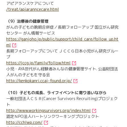
アピアランスケアについて
/treat/apiaranncecare.html
（9）治療後の健康管理
がんの子どもの晩期合併症／長期フォローアップ 国立がん研究
センター がん情報サービス
https://ganjoho.jp/public/support/child_care/follow_up.ht
ml
長期フォローアップについて ＪＣＣＧ日本小児がん研究グルー
プ
https://jccg.jp/family/follow.html
小児・AYA世代がん経験者みんなの健康管理サイト. 公益財団法
人がんの子どもを守る会
http://kenkokanri.ccaj-found.or.jp/
（10）子どもの成長、ライフイベントに寄り添いながら
一般社団法人ＣＳＲ(Cancer Survivors Recruiting)プロジェク
ト
http://www.workingsurvivors.org/index.html
認定ＮPO法人ハートリンクワーキングプロジェクト
http://cchlwp.com/