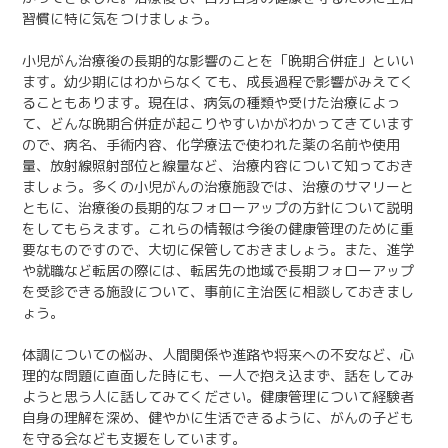
習慣に特に気をつけましょう。
小児がん治療後の長期的な影響のことを「晩期合併症」といい
ます。幼少期にはわからなくても、成長過程で影響がみえてく
ることもあります。現在は、病気の種類や受けた治療によっ
て、どんな晩期合併症が起こりやすいかがわかってきています
ので、病名、手術内容、化学療法で使われた薬の名前や使用
量、放射線照射部位と線量など、治療内容について知っておき
ましょう。多くの小児がんの治療施設では、治療のサマリーと
ともに、治療後の長期的なフォローアップの方針について説明
をしてもらえます。これらの情報は今後の健康管理のために重
要なものですので、大切に保管しておきましょう。また、進学
や就職など転居の際には、転居先の地域で長期フォローアップ
を受診できる施設について、事前に主治医に相談しておきまし
ょう。
体調についての悩み、人間関係や進路や将来への不安など、心
理的な問題に直面した時にも、一人で抱え込まず、話をしてみ
ようと思う人に話してみてください。健康管理について経験者
自身の理解を深め、健やかに生活できるように、がんの子ども
を守る会なども支援をしています。