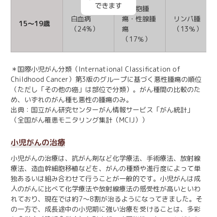
胚細胞腫
白血病
瘍・性腺腫
リンパ腫
15～19歳
（24%）
瘍
（13％）
（17％）
＊国際小児がん分類（International Classification of
Childhood Cancer）第3版のグループに基づく悪性腫瘍の順位
（ただし「その他の癌」は部位で分類）。がん種間の比較のた
め、いずれのがん種も悪性の腫瘍のみ。
出典：国立がん研究センターがん情報サービス「がん統計」
（全国がん罹患モニタリング集計（MCIJ））
小児がんの治療
小児がんの治療は、抗がん剤など化学療法、手術療法、放射線
療法、造血幹細胞移植などを、がんの種類や進行度によって単
独あるいは組み合わせて行うことが一般的です。小児がんは成
人のがんに比べて化学療法や放射線療法の感受性が高いといわ
れており、現在では約7～8割が治るようになってきました。そ
の一方で、成長途中の小児期に強い治療を受けることは、多彩