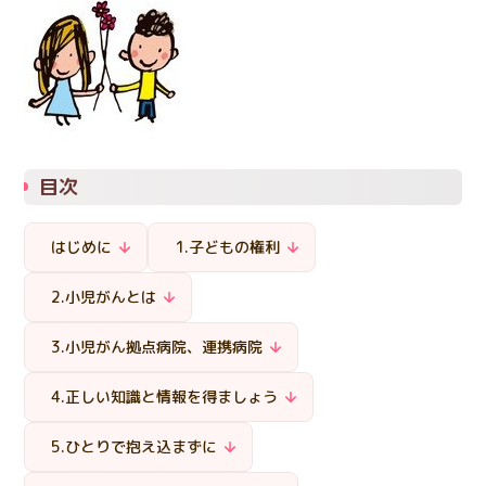
日本語
English
医療従事者の方へ
한국어
简体中文
繁體中文
リンク集
閉じる
言語切替
目次
はじめに
1.子どもの権利
2.小児がんとは
3.小児がん拠点病院、連携病院
4.正しい知識と情報を得ましょう
5.ひとりで抱え込まずに