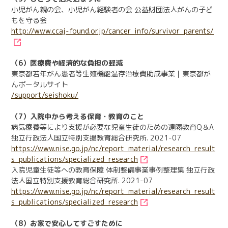
小児がん親の会、小児がん経験者の会 公益財団法人がんの子ど
もを守る会
http://www.ccaj-found.or.jp/cancer_info/survivor_parents/
（6）医療費や経済的な負担の軽減
東京都若年がん患者等生殖機能温存治療費助成事業｜東京都が
んポータルサイト
/support/seishoku/
（7）入院中から考える保育・教育のこと
病気療養等により支援が必要な児童生徒のための遠隔教育Q＆A
独立行政法人国立特別支援教育総合研究所. 2021-07
https://www.nise.go.jp/nc/report_material/research_result
s_publications/specialized_research
入院児童生徒等への教育保障 体制整備事業事例整理集 独立行政
法人国立特別支援教育総合研究所. 2021-07
https://www.nise.go.jp/nc/report_material/research_result
s_publications/specialized_research
（8）お家で安心してすごすために