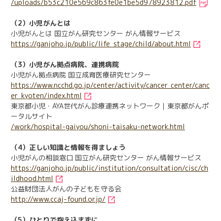
/uploads/b53c210e569c863fe0e1be5d978923812.pdf
（2）小児がんとは
小児がんとは 国立がん研究センター がん情報サービス
https://ganjoho.jp/public/life_stage/child/about.html
（3）小児がん拠点病院、連携病院
小児がん拠点病院 国立成育医療研究センター
https://www.ncchd.go.jp/center/activity/cancer_center/canc
er_kyoten/index.html
東京都小児・AYA世代がん診療連携ネットワーク｜東京都がんポ
ータルサイト
/work/hospital-gaiyou/shoni-taisaku-network.html
（4）正しい知識と情報を得ましょう
小児がんの相談窓口 国立がん研究センター がん情報サービス
https://ganjoho.jp/public/institution/consultation/cisc/ch
ildhood.html
公益財団法人がんの子どもを守る会
http://www.ccaj-found.or.jp/
（5）ひとりで抱え込まずに