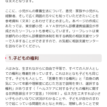
な支えとなります。
ここに、小児がんの療養生活について、患児・家族や小児がん
経験者、そして広く周囲の方々にも知っていただきたいことを
参考資料（文末）とあわせてまとめました。本ページの作成に
あたっては、東京都小児・ＡＹＡ世代がん診療連携協議会が作
成されたリーフレットも参考にしています。リーフレットは東
京都内の小児がん診療提供体制を有する病院の相談支援センタ
ーで入手することができますので、お気軽に相談支援センター
を訪ねてみてください。
1.子どもの権利
人はみな、生まれながらに自由で平等で、すべての人が人とし
ての権利と尊厳を持っています。これはおとなも子どもも同じ
です。子どもも人として、「医療を受ける権利」と「自身の病
気について年齢や理解度に応じた方法で説明を受け、選択する
権利」があります（「ヘルスケアに対する子どもの権利に関す
る世界医師会オタワ宣言」1998年）。伝え方を工夫すれば小さ
い子も小さいなりに状況がわかることや、子どもが自分のまわ
りで起こっている問題をおとなと共有し、理解しあうことで安