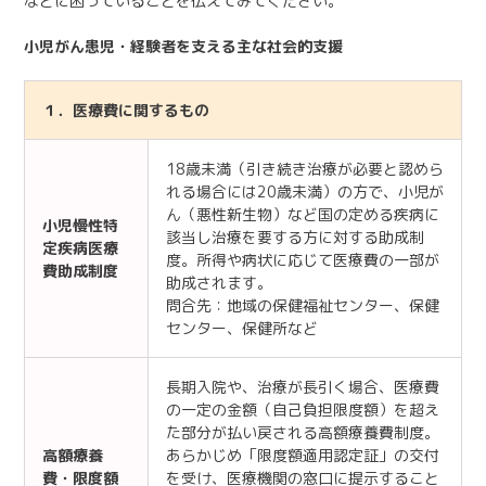
などに困っていることを伝えてみてください。
小児がん患児・経験者を支える主な社会的支援
１．医療費に関するもの
18歳未満（引き続き治療が必要と認めら
れる場合には20歳未満）の方で、小児が
ん（悪性新生物）など国の定める疾病に
小児慢性特
該当し治療を要する方に対する助成制
定疾病医療
度。所得や病状に応じて医療費の一部が
費助成制度
助成されます。
問合先：地域の保健福祉センター、保健
センター、保健所など
長期入院や、治療が長引く場合、医療費
の一定の金額（自己負担限度額）を超え
た部分が払い戻される高額療養費制度。
高額療養
あらかじめ「限度額適用認定証」の交付
費・限度額
を受け、医療機関の窓口に提示すること