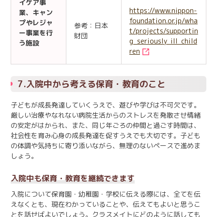
イケア事
https://www.nippon-
業、キャン
foundation.or.jp/wha
プやレジャ
参考：日本
t/projects/supportin
ー事業を行
財団
g_seriously_ill_child
う施設
ren
7.入院中から考える保育・教育のこと
子どもが成長発達していくうえで、遊びや学びは不可欠です。
厳しい治療やなれない病院生活からのストレスを発散させ情緒
の安定がはかられ、また、同じ年ごろの仲間と過ごす時間は、
社会性を育み心身の成長発達を促すうえでも大切です。子ども
の体調や気持ちに寄り添いながら、無理のないペースで進めま
しょう。
入院中も保育・教育を継続できます
入院について保育園・幼稚園・学校に伝える際には、全てを伝
えなくとも、現在わかっていることや、伝えてもよいと思うこ
とを話せばよいでしょう。クラスメイトにどのように話しても