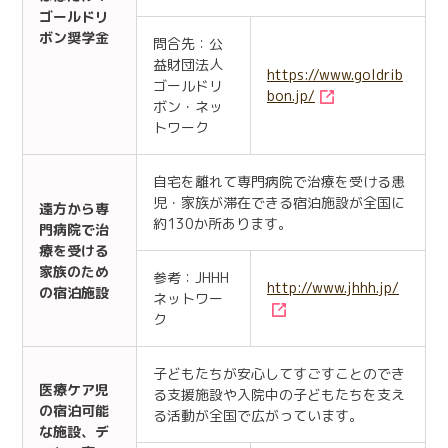
ゴールドリ
ボン奨学金
問合先：公
益財団法人
https://www.goldrib
ゴールドリ
bon.jp/
ボン・ネッ
トワーク
自宅を離れて専門病院で治療を受ける患
児・家族が滞在できる宿泊施設が全国に
遠方から専
約130か所あります。
門病院で治
療を受ける
家族のため
参考：JHHH
http://www.jhhh.jp/
の宿泊施設
ネットワー
ク
子どもたちが安心してすごすことのでき
医療ケア児
る支援施設や入院中の子どもたちを支え
の宿泊可能
る活動が全国で広がっています。
な施設、デ