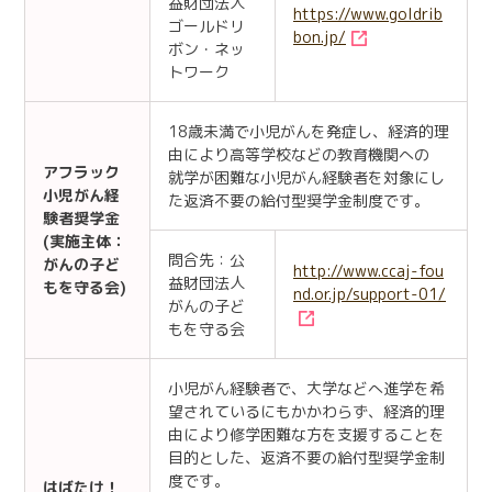
益財団法人
https://www.goldrib
ゴールドリ
bon.jp/
ボン・ネッ
トワーク
18歳未満で小児がんを発症し、経済的理
由により高等学校などの教育機関への
アフラック
就学が困難な小児がん経験者を対象にし
小児がん経
た返済不要の給付型奨学金制度です。
験者奨学金
(実施主体：
問合先：公
がんの子ど
http://www.ccaj-fou
益財団法人
もを守る会)
nd.or.jp/support-01/
がんの子ど
もを守る会
小児がん経験者で、大学などへ進学を希
望されているにもかかわらず、経済的理
由により修学困難な方を支援することを
目的とした、返済不要の給付型奨学金制
度です。
はばたけ！