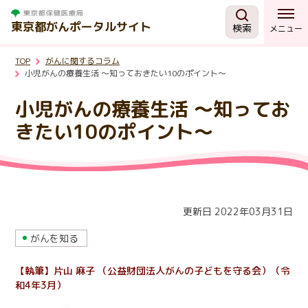
東京都がんポータルサイト
検索
メニュー
TOP
がんに関するコラム
がんを知る
小児がんの療養生活 ～知っておきたい10のポイント～
小児がんの療養生活 ～知ってお
予防・検診
きたい10のポイント～
相談する
治療する
更新日 2022年03月31日
がんを知る
支援・助成制度
【執筆】片山 麻子 （公益財団法人がんの子どもを守る会）（令
東京都の取組
和4年3月）