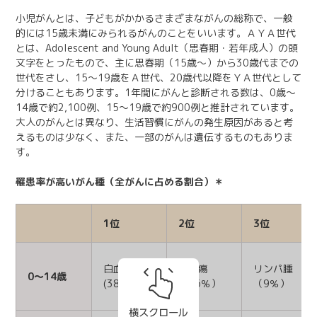
小児がんとは、子どもがかかるさまざまながんの総称で、一般
的には15歳未満にみられるがんのことをいいます。ＡＹＡ世代
とは、Adolescent and Young Adult（思春期・若年成人）の頭
文字をとったもので、主に思春期（15歳～）から30歳代までの
世代をさし、15～19歳をＡ世代、20歳代以降をＹＡ世代として
分けることもあります。1年間にがんと診断される数は、0歳～
14歳で約2,100例、15～19歳で約900例と推計されています。
大人のがんとは異なり、生活習慣にがんの発生原因があると考
えるものは少なく、また、一部のがんは遺伝するものもありま
す。
罹患率が高いがん種（全がんに占める割合）＊
1位
2位
3位
白血病
脳腫瘍
リンパ腫
0～14歳
(38％)
（16％）
（9％）