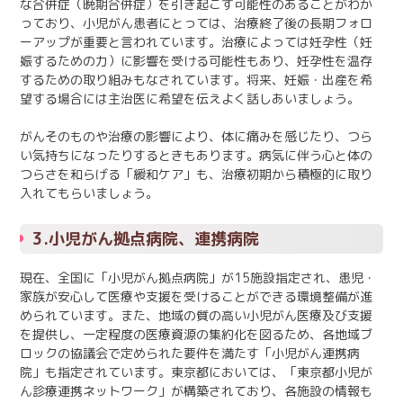
な合併症（晩期合併症）を引き起こす可能性のあることがわか
っており、小児がん患者にとっては、治療終了後の長期フォロ
ーアップが重要と言われています。治療によっては妊孕性（妊
娠するための力）に影響を受ける可能性もあり、妊孕性を温存
するための取り組みもなされています。将来、妊娠・出産を希
望する場合には主治医に希望を伝えよく話しあいましょう。
がんそのものや治療の影響により、体に痛みを感じたり、つら
い気持ちになったりするときもあります。病気に伴う心と体の
つらさを和らげる「緩和ケア」も、治療初期から積極的に取り
入れてもらいましょう。
3.小児がん拠点病院、連携病院
現在、全国に「小児がん拠点病院」が15施設指定され、患児・
家族が安心して医療や支援を受けることができる環境整備が進
められています。また、地域の質の高い小児がん医療及び支援
を提供し、一定程度の医療資源の集約化を図るため、各地域ブ
ロックの協議会で定められた要件を満たす「小児がん連携病
院」も指定されています。東京都においては、「東京都小児が
ん診療連携ネットワーク」が構築されており、各施設の情報も