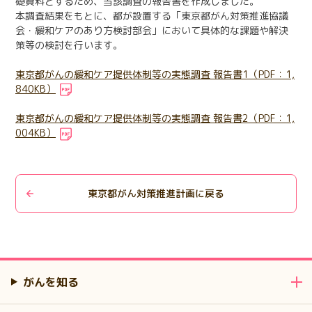
礎資料とするため、当該調査の報告書を作成しました。
日本語
English
本調査結果をもとに、都が設置する「東京都がん対策推進協議
医療従事者の方へ
会・緩和ケアのあり方検討部会」において具体的な課題や解決
한국어
简体中文
策等の検討を行います。
繁體中文
リンク集
東京都がんの緩和ケア提供体制等の実態調査 報告書1（PDF：1,
840KB）
閉じる
言語切替
東京都がんの緩和ケア提供体制等の実態調査 報告書2（PDF：1,
004KB）
東京都がん対策推進計画に戻る
がんを知る