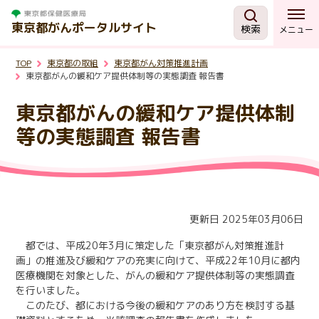
東京都がんポータルサイト
検索
メニュー
TOP
東京都の取組
東京都がん対策推進計画
がんを知る
東京都がんの緩和ケア提供体制等の実態調査 報告書
東京都がんの緩和ケア提供体制
予防・検診
等の実態調査 報告書
相談する
治療する
更新日 2025年03月06日
都では、平成20年3月に策定した「東京都がん対策推進計
支援・助成制度
画」の推進及び緩和ケアの充実に向けて、平成22年10月に都内
医療機関を対象とした、がんの緩和ケア提供体制等の実態調査
を行いました。
東京都の取組
このたび、都における今後の緩和ケアのあり方を検討する基