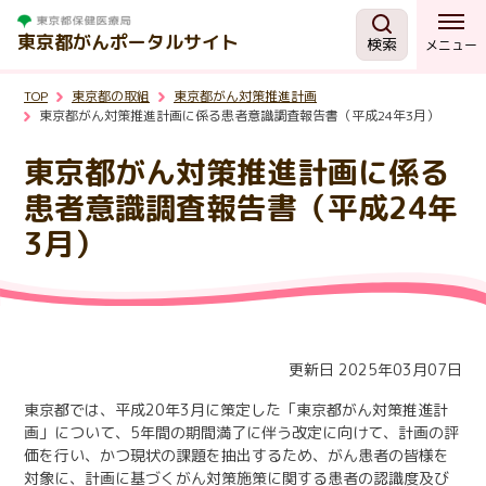
東京都がんポータルサイト
検索
メニュー
TOP
東京都の取組
東京都がん対策推進計画
がんを知る
東京都がん対策推進計画に係る患者意識調査報告書（平成24年3月）
東京都がん対策推進計画に係る
予防・検診
患者意識調査報告書（平成24年
3月）
相談する
治療する
更新日 2025年03月07日
支援・助成制度
東京都では、平成20年3月に策定した「東京都がん対策推進計
画」について、5年間の期間満了に伴う改定に向けて、計画の評
東京都の取組
価を行い、かつ現状の課題を抽出するため、がん患者の皆様を
対象に、計画に基づくがん対策施策に関する患者の認識度及び