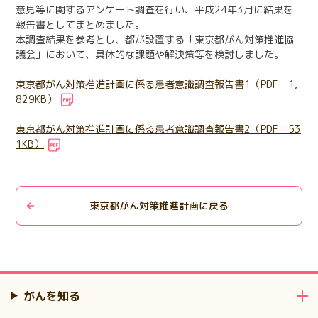
意見等に関するアンケート調査を行い、平成24年3月に結果を
日本語
English
医療従事者の方へ
報告書としてまとめました。
한국어
简体中文
本調査結果を参考とし、都が設置する「東京都がん対策推進協
議会」において、具体的な課題や解決策等を検討しました。
繁體中文
リンク集
東京都がん対策推進計画に係る患者意識調査報告書1（PDF：1,
閉じる
829KB）
言語切替
東京都がん対策推進計画に係る患者意識調査報告書2（PDF：53
1KB）
東京都がん対策推進計画に戻る
がんを知る