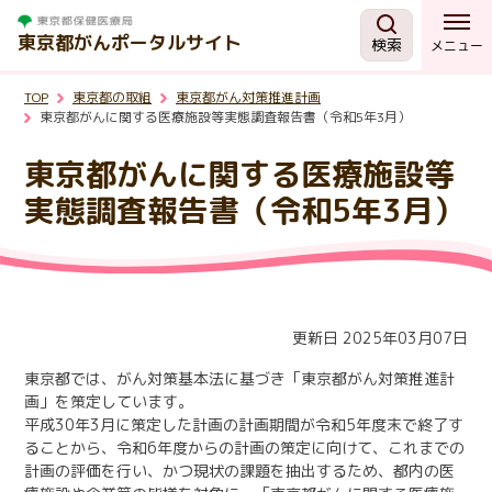
東京都がんポータルサイト
検索
メニュー
TOP
東京都の取組
東京都がん対策推進計画
がんを知る
東京都がんに関する医療施設等実態調査報告書（令和5年3月）
東京都がんに関する医療施設等
予防・検診
実態調査報告書（令和5年3月）
相談する
治療する
更新日 2025年03月07日
東京都では、がん対策基本法に基づき「東京都がん対策推進計
支援・助成制度
画」を策定しています。
平成30年3月に策定した計画の計画期間が令和5年度末で終了す
ることから、令和6年度からの計画の策定に向けて、これまでの
東京都の取組
計画の評価を行い、かつ現状の課題を抽出するため、都内の医