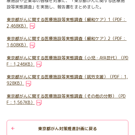
療施設や企業等の皆様を対象に、「東京都がんに関する医療施
日本語
English
設等実態調査」を実施し、報告書をまとめました。
医療従事者の方へ
한국어
简体中文
東京都がんに関する医療施設等実態調査（緩和ケア）1（PDF：
2,468KB）
繁體中文
リンク集
東京都がんに関する医療施設等実態調査（緩和ケア）2（PDF：
閉じる
1,608KB）
言語切替
東京都がんに関する医療施設等実態調査（小児・AYA世代）（PD
F：1,246KB）
東京都がんに関する医療施設等実態調査（就労支援）（PDF：1,
928KB）
東京都がんに関する医療施設等実態調査（その他の分野）（PD
F：1,567KB）
東京都がん対策推進計画に戻る