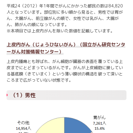
日本語
English
平成24（2012）年1年間でがんにかかった都民の数は84,820
医療従事者の方へ
人となっています。部位別に多い順から見ると、男性では胃が
한국어
简体中文
ん、大腸がん、前立腺がんの順で、女性では乳がん、大腸が
ん、肺がんの順になっています。
繁體中文
リンク集
※本項目では上皮内がんを除いた数値を記載しています。
閉じる
上皮内がん（じょうひないがん）（国立がん研究センタ
言語切替
ーがん対策情報センター）
上皮内腫瘍とも呼ばれ、がん細胞が臓器の表面を覆っている上
皮までにとどまっているがんです。がんが上皮細胞に接してい
る基底膜（きていまく）という薄い膜状の構造を破って深いと
ころまで広がっていない状態です。
（1）男性