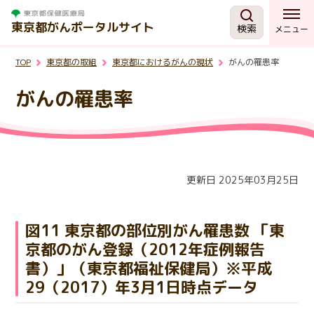
東京都がんポータルサイト
検索
メニュー
TOP
東京都の取組
東京都におけるがんの現状
がんの罹患率
がんを知る
がんの罹患率
予防・検診
相談する
更新日 2025年03月25日
治療する
図11 東京都の部位別がん罹患数 「東
京都のがん登録（2012年症例報告
支援・助成制度
書）」（東京都福祉保健局）※平成
29（2017）年3月1日時点データ
東京都の取組