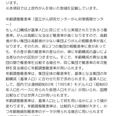
います。
※本項目では上皮内がんを除いた数値を記載しています。
年齢調整罹患率（国立がん研究センターがん対策情報センタ
ー）
もし人口構成が基準人口と同じだったら実現されたであろう罹
患率。がんは高齢になるほど罹患率が高くなりますので、高齢
者が多い集団は高齢者が少ない集団よりがんの粗罹患率が高く
なります。そのため、仮に2つの集団の粗罹患率に差があって
も、その差が真の罹患率の差なのか、単に年齢構成の違いによ
る差なのかの区別がつきません。そこで、年齢構成が異なる集
団の間で罹患率を比較する場合や、同じ集団で罹患率の年次推
移を見る場合に年齢調整罹患率が用いられます。
年齢調整罹患率は、集団全体の罹患率を、基準となる集団の年
齢構成（基準人口）に合わせた形で求められます。基準人口と
して、国内では通例昭和60年（1985年）モデル人口（昭和60
年人口をベースに作られた仮想人口モデル）が用いられ、国際
比較などでは世界人口が用いられます。
年齢調整罹患率は、基準人口として何を用いるかによって値が
変わります。年齢調整罹患率は、比較的人口規模が大きく、か
つ年齢階級別罹患率のデータが得られる場合に用いられます