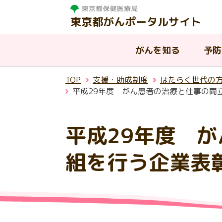
東京都がんポータルサイト
がんを知る
予防
TOP
支援・助成制度
はたらく世代の
がんを知る
相談する
治療する
支援・助成制度
東京都の取組
平成29年度 がん患者の治療と仕事の両
平成29年度 
東
がんって何？
がんと診断されたら
病院を探す
はたらく世代の方への支援
東京都におけるがんの現状
が
が
が
都
温
組を行う企業表
慢性疾病を抱える子供と家族へ
AY
入
東
ピアサポート
小児がんについて
東京都がん診療連携協議会
の支援
ん
援
連
生殖機能（妊よう性）の温存に
その他の公的な支援制度
ア
ついて