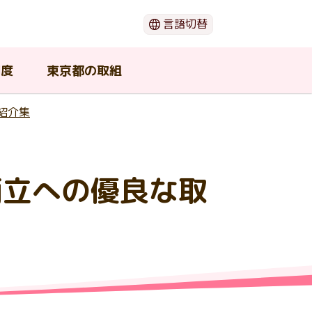
言語切替
日本語
English
制度
東京都の取組
한국어
简体中文
繁體中文
紹介集
閉じる
両立への優良な取
（ウ
ー
動画でわかる「がん」のこと
がん患者団体・支援団体
在宅で療養したい
若年がん患者在宅療養支援事業
東京都がん対策推進協議会
期
の支
介護中の患者や家族が利用可能
セカンドオピニオン
東京都の広報物
な支援
ショ
がんの治療と口腔ケア