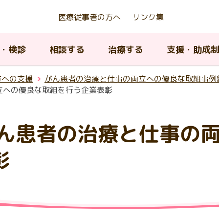
医療従事者の方へ
リンク集
・検診
相談する
治療する
支援・助成
方への支援
がん患者の治療と仕事の両立への優良な取組事例
立への優良な取組を行う企業表彰
がん患者の治療と仕事の
京都若年がん患者等生殖機能
アピアランスケア支援事業
んの種類について
ん相談支援センター
んの治療法について
内のがん医療提供体制
がんの治療法について
AYA世代がん相談情報センタ
緩和ケア
東京都がん対策推進計画
存治療費助成事業
ィッグ購入費等助成）
彰
A世代（15歳から39歳）のが
院中における教育に関する支
京都小児・AYA世代がん診療
小児・AYA世代がん患者の長
子育て中の患者及び家族へ
がん登録について
閉じる
について
携協議会
フォローアップ
援
がんの治療とリハビリテー
ピアランス（外見）ケア
閉じる
ン