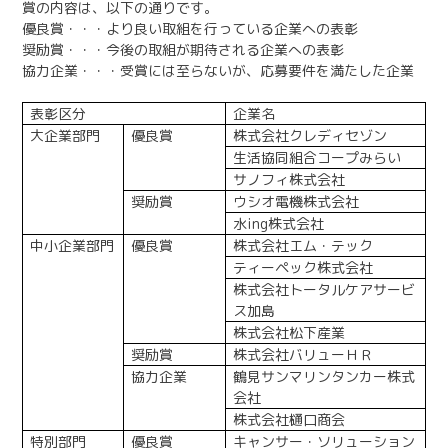
賞の内容は、以下の通りです。
日本語
English
医療従事者の方へ
優良賞・・・より良い取組を行っている企業への表彰
奨励賞・・・今後の取組が期待される企業への表彰
한국어
简体中文
協力企業・・・受賞には至らないが、応募要件を満たした企業
繁體中文
リンク集
表彰区分
企業名
閉じる
大企業部門
優良賞
株式会社クレディセゾン
生活協同組合コープみらい
言語切替
サノフィ株式会社
奨励賞
ウシオ電機株式会社
水
ing
株式会社
中小企業部門
優良賞
株式会社エム・テック
ティーペック株式会社
株式会社トータルケアサービ
ス加島
株式会社松下産業
奨励賞
株式会社バリューＨＲ
協力企業
鶴見サンマリンタンカー株式
会社
株式会社樋口商会
特別部門
優良賞
キャンサー・ソリューション