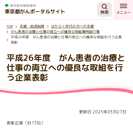
東京都がんポータルサイト
検索
メニュー
TOP
支援・助成制度
はたらく世代の方への支援
がんを知る
がん患者の治療と仕事の両立への優良な取組事例紹介集
平成26年度 がん患者の治療と仕事の両立への優良な取組を行う企業
表彰
予防・検診
平成26年度 がん患者の治療と
仕事の両立への優良な取組を行
相談する
う企業表彰
治療する
支援・助成制度
更新日 2025年03月27日
東京都の取組
表彰企業（計
13
社）