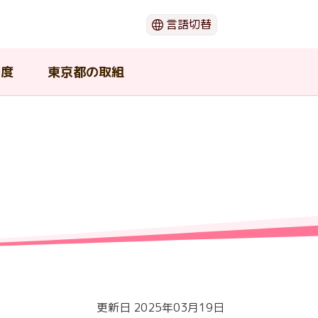
言語切替
日本語
English
制度
東京都の取組
한국어
简体中文
繁體中文
閉じる
（ウ
ー
動画でわかる「がん」のこと
がん患者団体・支援団体
在宅で療養したい
若年がん患者在宅療養支援事業
東京都がん対策推進協議会
期
の支
介護中の患者や家族が利用可能
セカンドオピニオン
東京都の広報物
な支援
ショ
がんの治療と口腔ケア
更新日 2025年03月19日