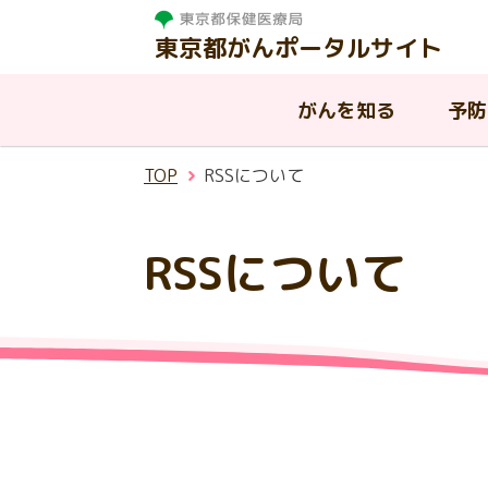
東京都がんポータルサイト
がんを知る
予防
TOP
RSSについて
がんを知る
相談する
治療する
支援・助成制度
東京都の取組
RSSについて
東
がんって何？
がんと診断されたら
病院を探す
はたらく世代の方への支援
東京都におけるがんの現状
が
が
が
都
温
慢性疾病を抱える子供と家族へ
AY
入
東
ピアサポート
小児がんについて
東京都がん診療連携協議会
の支援
ん
援
連
生殖機能（妊よう性）の温存に
その他の公的な支援制度
ア
ついて