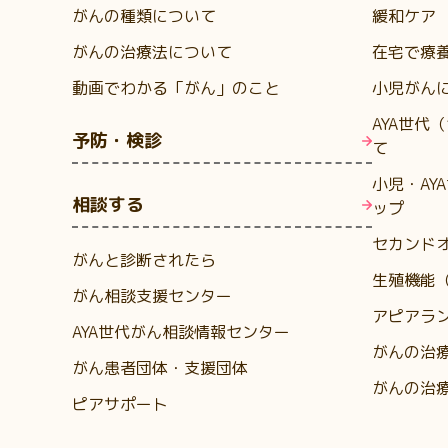
がんの種類について
緩和ケア
がんの治療法について
在宅で療
動画でわかる「がん」のこと
小児がん
AYA世代
予防・検診
て
小児・AY
相談する
ップ
セカンド
がんと診断されたら
生殖機能
がん相談支援センター
アピアラ
AYA世代がん相談情報センター
がんの治
がん患者団体・支援団体
がんの治
ピアサポート