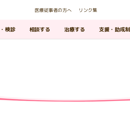
医療従事者の方へ
リンク集
・検診
相談する
治療する
支援・助成
京都若年がん患者等生殖機能
アピアランスケア支援事業
んの種類について
ん相談支援センター
んの治療法について
内のがん医療提供体制
がんの治療法について
AYA世代がん相談情報センタ
緩和ケア
東京都がん対策推進計画
存治療費助成事業
ィッグ購入費等助成）
A世代（15歳から39歳）のが
院中における教育に関する支
京都小児・AYA世代がん診療
小児・AYA世代がん患者の長
子育て中の患者及び家族へ
がん登録について
閉じる
について
携協議会
フォローアップ
援
がんの治療とリハビリテー
ピアランス（外見）ケア
閉じる
ン