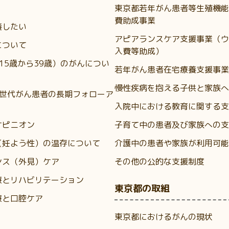
東京都若年がん患者等生殖機能
費助成事業
養したい
アピアランスケア支援事業（ウ
について
入費等助成）
（15歳から39歳）のがんについ
若年がん患者在宅療養支援事業
慢性疾病を抱える子供と家族へ
A世代がん患者の長期フォローア
入院中における教育に関する支
オピニオン
子育て中の患者及び家族への支
（妊よう性）の温存について
介護中の患者や家族が利用可能
ンス（外見）ケア
その他の公的な支援制度
療とリハビリテーション
東京都の取組
療と口腔ケア
東京都におけるがんの現状