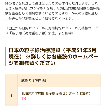
持つ陽子を加速して高速にしたものを体内に照射します。これ
日本語
English
医療従事者の方へ
らはＸ線やγ線（ガンマ線）を用いた外照射放射線治療の臨床経
한국어
简体中文
験を基礎として開発されているものですが、がんの治療に適し
た特徴を持つ治療法として期待されています。
繁體中文
リンク集
（国立がん研究センターがん対策情報センターがん情報サービ
閉じる
ス「粒子線（荷電重粒子線）治療」より抜粋）
言語切替
日本の粒子線治療施設（平成31年3月
現在） ※詳しくは各施設のホームペー
ジを御参照ください。
施設名（所在地）
北海道大学病院 陽子線治療センター（北海道）
1