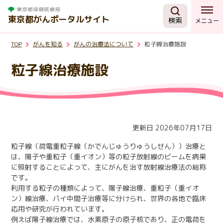
東京都がんポータルサイト
検索
メニュー
TOP
がんを知る
がんの治療法について
粒子線治療施設
がんを知る
粒子線治療施設
予防・検診
相談する
更新日 2026年07月17日
治療する
粒子線（荷電重粒子線（かでんじゅうりゅうしせん））治療と
は、陽子や重粒子（重イオン）等の粒子放射線のビームを病巣
に照射することによって、主にがんを治す放射線治療法の総称
支援・助成制度
です。
利用する粒子の種類によって、陽子線治療、重粒子（重イオ
ン）線治療、パイ中間子治療等に分けられ、世界の各地で臨床
東京都の取組
応用や研究が行われています。
例えば陽子線治療では、水素原子の原子核であり、正の電荷を