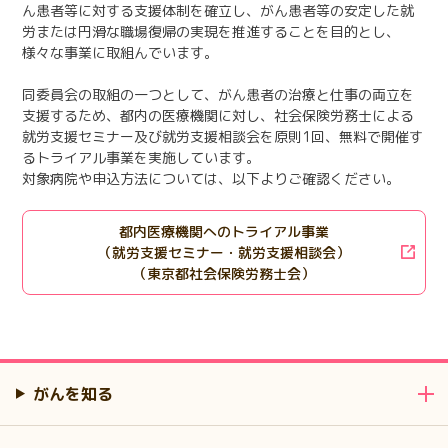
ん患者等に対する支援体制を確立し、がん患者等の安定した就
日本語
English
医療従事者の方へ
労または円滑な職場復帰の実現を推進することを目的とし、
한국어
简体中文
様々な事業に取組んでいます。
繁體中文
リンク集
同委員会の取組の一つとして、がん患者の治療と仕事の両立を
支援するため、都内の医療機関に対し、社会保険労務士による
閉じる
就労支援セミナー及び就労支援相談会を原則1回、無料で開催す
るトライアル事業を実施しています。
言語切替
対象病院や申込方法については、以下よりご確認ください。
都内医療機関へのトライアル事業
（就労支援セミナー・就労支援相談会）
（東京都社会保険労務士会）
がんを知る