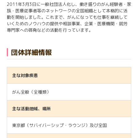
2011年3月3日に一般社団法人化し、働き盛りのがん経験者・家
日本語
English
医療従事者の方へ
族・医療従事者等のネットワークの全国組織として本格的に活
한국어
简体中文
動を開始しました。これまで、がんになっても仕事を継続して
いくためのノウハウの提供や相談事業、企業・医療機関・就労
繁體中文
リンク集
専門家への啓発などの活動を行っています。
閉じる
団体詳細情報
言語切替
主な対象疾患
がん全般（全種類）
主な活動地域、場所
東京都（サバイバーシップ・ラウンジ）及び全国