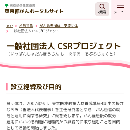
東京都がんポータルサイト
検索
メニュー
TOP
相談する
がん患者団体・支援団体
がんを知る
一般社団法人 CSRプロジェクト
一般社団法人 CSRプロジェクト
予防・検診
（いっぱんしゃだんほうじん しーえすあーるぷろじぇくと）
相談する
治療する
設立経緯及び目的
支援・助成制度
当団体は、2007年9月、東大医療政策人材養成講座4期生の桜井
なおみ（当法人代表理事）を主任研究者とする「がん患者の就
労と雇用に関する研究」に端を発します。がん罹患後の就労・
東京都の取組
雇用にかかわる問題に組織的かつ継続的に取り組むことを目的
として活動を開始しました。